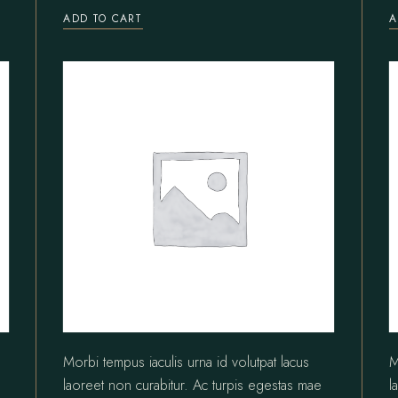
ADD TO CART
A
Morbi tempus iaculis urna id volutpat lacus
M
laoreet non curabitur. Ac turpis egestas mae
l