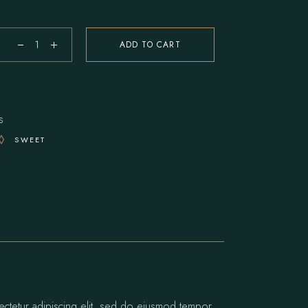
ADD TO CART
s
SWEET
ectetur adipiscing elit, sed do eiusmod tempor