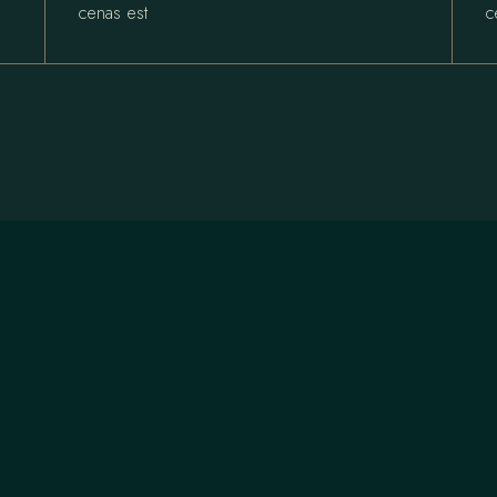
cenas est
c
ADDRESS
1835 Yonge St., Unit 101