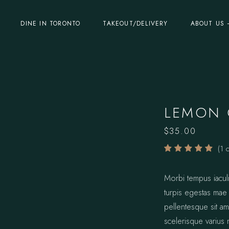
DINE IN TORONTO
TAKEOUT/DELIVERY
ABOUT US 
LEMON 
$
35.00
(
1
c
Morbi tempus iaculi
turpis egestas mae
pellentesque sit ame
scelerisque varius 