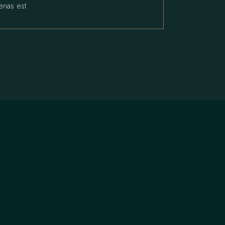
enas est
OPENING HOURS
Mon - Thur | 5pm - 12am