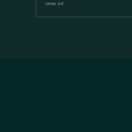
cenas est
CONTACT US
Tel.
+1 647-508-4455