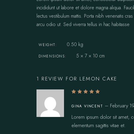
incididunt ut labore et dolore magna aliqua. Fauc
lectus vestibulum mattis. Porta nibh venenatis cras 
arcu odio ut. Sed viverra tellus in hac habitasse
0.50 kg
WEIGHT
5 × 7 × 10 cm
DIMENSIONS
1 REVIEW FOR
LEMON CAKE
–
February 1
GINA VINCENT
Lorem ipsum dolor sit amet, co
elementum sagittis vitae et.