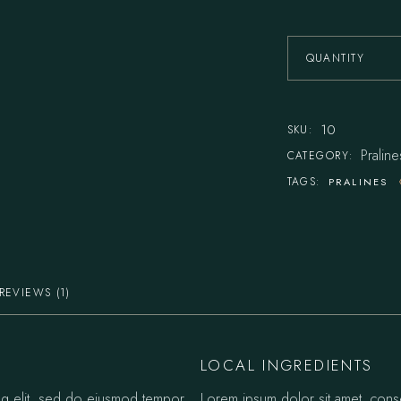
QUANTITY
10
SKU:
Praline
CATEGORY:
TAGS:
PRALINES
REVIEWS (1)
LOCAL INGREDIENTS
ing elit, sed do eiusmod tempor
Lorem ipsum dolor sit amet, cons