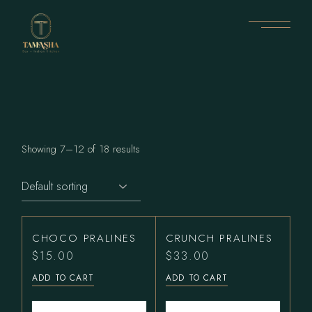
Skip
to
the
content
Showing 7–12 of 18 results
CHOCO PRALINES
CRUNCH PRALINES
$
15.00
$
33.00
ADD TO CART
ADD TO CART